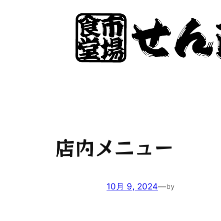
内
容
を
ス
キ
ッ
プ
店内メニュー
10月 9, 2024
—
by