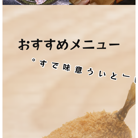
おすすめメニュー
。
す
で
味
意
う
い
と
」