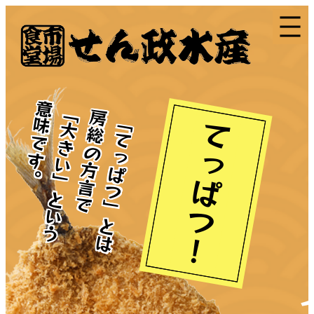
内
容
を
ス
キ
意味です。
ッ
「大きい」という
房総の方言で
「てっぱつ」とは
プ
あ
てっぱつ！