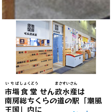
いちば
しょくどう
まさ
すいさん
市場
食堂
せん
政
水産
は
南房総ちくらの道の駅「潮風
王国」内に